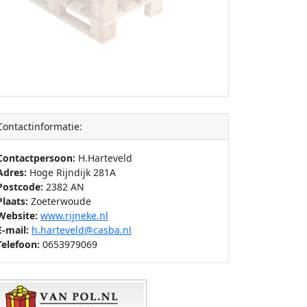
Contactinformatie:
Contactpersoon:
H.Harteveld
Adres:
Hoge Rijndijk 281A
Postcode:
2382 AN
Plaats:
Zoeterwoude
Website:
www.rijneke.nl
E-mail:
h.harteveld@casba.nl
Telefoon:
0653979069